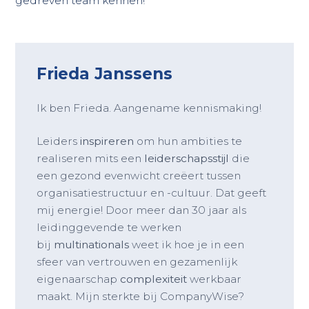
gedreven team kennen!
Frieda Janssens
Ik ben Frieda. Aangename kennismaking!
Leiders
in
spireren
om hun ambities te
realiseren mits een
leiderschapsstijl
die
een gezond evenwicht creëert tussen
organisatiestructuur en -cultuur. Dat geeft
mij energie! Door meer dan 30 jaar als
leidinggevende te werken
bij
multinationals
weet ik hoe je in een
sfeer van vertrouwen en gezamenlijk
eigenaarschap
complexiteit
werkbaar
maakt. Mijn sterkte bij CompanyWise?