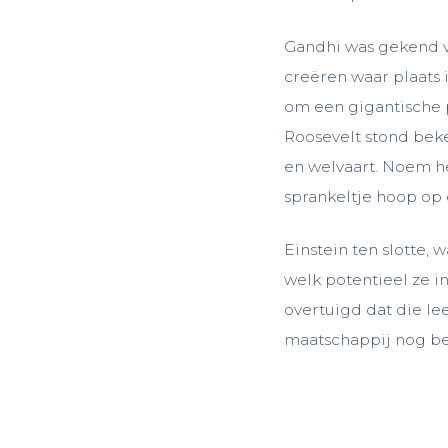
Gandhi was gekend v
creëren waar plaats 
om een gigantische p
Roosevelt stond bek
en welvaart. Noem he
sprankeltje hoop op 
Einstein ten slotte, 
welk potentieel ze i
overtuigd dat die l
maatschappij nog b