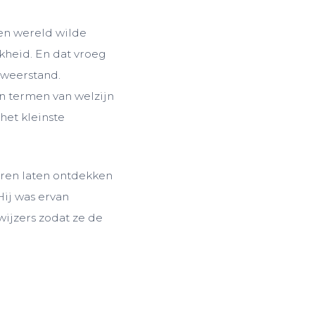
een wereld wilde
jkheid. En dat vroeg
 weerstand.
in termen van welzijn
het kleinste
eren laten ontdekken
Hij was ervan
ijzers zodat ze de