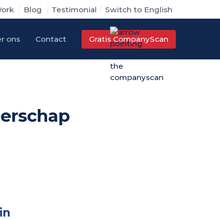
ork
Blog
Testimonial
Switch to English
r ons
Contact
Gratis CompanyScan
derschap
in