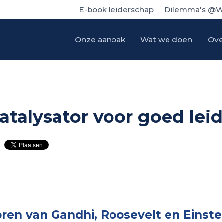
E-book leiderschap
Dilemma's @W
Onze aanpak
Wat we doen
Ove
katalysator voor goed lei
oren van Gandhi, Roosevelt en Einste